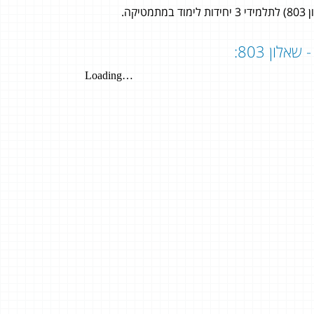
שי קרחי
4 יחידות