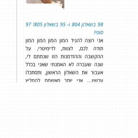
א האוזן
98 בשאלון 804 ו- 95 בשאלון 805! 97
כל א
צידו של
סופי!
אפנה 
או בעיה
אני רוצה להגיד המון המון המון המון
פק שבלי
תודה לכם, לצוות, לדימיטרי, על
י מגיע
ההקשבה וההזדמנות הזו שנתתם לי,
שנה שעברה לא האמנתי שאני בכלל
אעבור את השאלון הראשון, ותסתכלו
עכשיו.... אני יותר מאשמח להמליץ
עליכם. אין לי מילים... באמת... תודה!