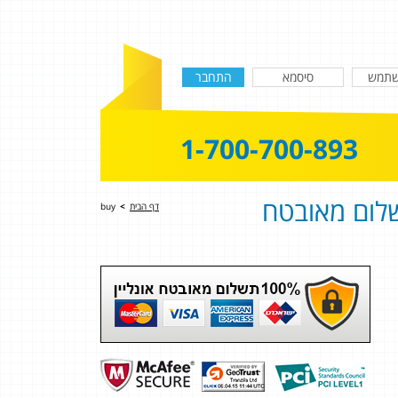
1-700-700-893
לום מאובטח
דף הבית
>
buy