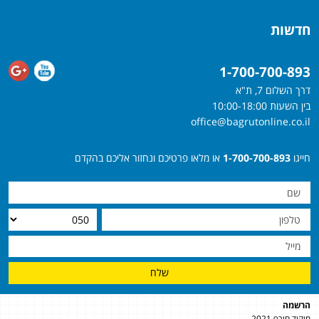
חדשות
1-700-700-893
דרך השלום 7, ת"א
בין השעות 10:00-18:00
office@bagrutonline.co.il
חייגו
1-700-700-893
או מלאו פרטיכם ונחזור אליכם בהקדם
שלח
הרשמה
מיקוד חורף 2021