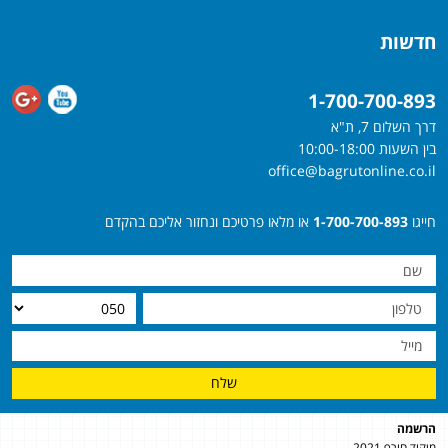
חדשות
1-700-700-893
דרך השלום 7, ת"א
בין השעות 10:00-18:00
office@bagrutonline.co.il
חייגו
1-700-700-893
או מלאו פרטיכם ונחזור אליכם בהקדם
שלח
הרשמה
מיקוד חורף 2021