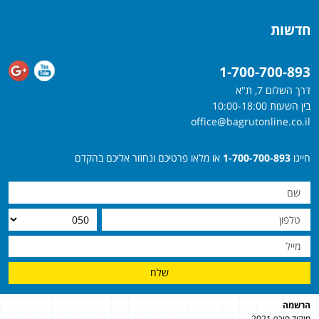
חדשות
1-700-700-893
דרך השלום 7, ת"א
בין השעות 10:00-18:00
office@bagrutonline.co.il
חייגו
1-700-700-893
או מלאו פרטיכם ונחזור אליכם בהקדם
שלח
הרשמה
מיקוד חורף 2021