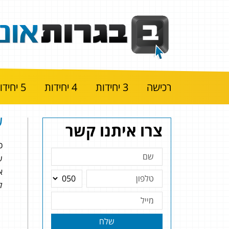
רכישה
3 יחידות
4 יחידות
5 יחידות
ע
צרו איתנו קשר
כ
ש
א
ל
שלח