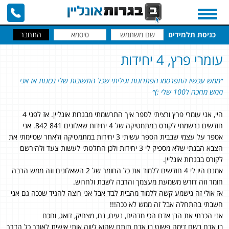
כניסת תלמידים
עומרי פרץ, 4 יחידות
״ממש עכשיו התפרסמו הפתרונות וגיליתי שכל התשובות שלי נכונות אז אני
ממש מחכה ל100 שלי :)״
היי, אני עומרי פרץ ורציתי לספר איך התרשמתי מבגרות אונליין. אז לפני 4
חודשים נרשמתי לקורס במתמטיקה של 4 יחידות שאלונים 841 842. אני
אספר על עצמי שבבית הספר עשיתי 3 יחידות במתמטיקה ולאחר שסיימתי את
הצבא הבנתי שלא מספיק לי 3 יחידות ולכן החלטתי לעשות צעד ולהירשם
לקורס בבגרות אונליין.
אמנם היו לי 4 חודשים ללמוד את כל החומר של 2 השאלונים וזה ממש הרבה
חומר וזה דורש משמעת מעצמך והרבה לשבת ולחרוש.
אז אולי זה נישמע קשה ללמוד מהבית לבד אבל אני רוצה להגיד שככה גם אני
חשבתי בהתחלה אבל זה ממש לא ככה!!!
אני הכרתי את הבן אדם הכי מדהים, נעים, נח, מצחיק, דואג, וחכם
בן אדם בשם דימה פשוט בן אדם תותח שהוא ליווה אותי אישית לאורך כל הדרך