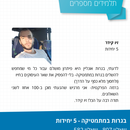
תלמידים מספרים
זיו קידר
דני
5 יחידות
4 יחידות
ציון סופי: 95 בשאלון 
לדעתי, בגרות אונליין היא פיתרון מושלם עבור כל מי שמחפש
רק
להשלים בגרות במתמטיקה- בלי להפסיק את שאר העיסוקים בחייו
בה
(ולחסוך מלא כסף על הדרך)
ברמה הפרקטית- אני מרגיש שהגעתי מוכן ב-100 אחוז לשני
השאלונים.
תודה רבה על הכל! זיו קידר.
בגרות במתמטיקה - 5 יחידות
שאלון 807 - שאלון 582