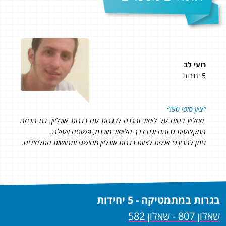
רועי לב
קוס
5 יחידות
5 יחידות
״ציון סופי 90!״
הצד
ממליץ בחום על לימוד והכנה לבגרות עם בגרות אונליין. גם הרמה
מצי
המקצועית גבוהה וגם דרך הלימוד מובנת, פשוטה ויעילה.
מפו
ניתן להבין כי אכפת לצוות בגרות אונליין מהישגי ותחושות התלמידים.
סופית 
בגרות במתמטיקה - 5 יחידות
שאלון 807 - שאלון 582