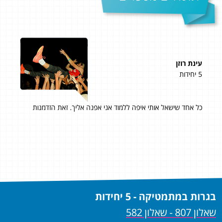
עינת רוזן
ליאו
5 יחידות
5 יחידות
לא
כל אחד שישאל אותי איפה ללמוד אני אפנה אליך. זאת הזדמנות
ציון 
ם,
עשי
שם
יחיד
תוד
בגרות במתמטיקה - 5 יחידות
שאלון 807 - שאלון 582