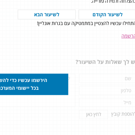
הצלחה ולמידה פורייה.
לשיעור הקודם
לשיעור הבא
תחילו עכשיו להצטיין במתמטיקה עם בגרות אונליין!
רשמה
 דימה בפעם האחרונה! תודה רבה
כל! הלך לי ממש טוב בבגרות
ש לך שאלות על השיעור?
 לציון מאוד גבוה! עזרתם לי מאוד
ף הגעתי הכי מוכן שאי פעם הייתי
! תודה רב ולהתראות!
הירשמו עכשיו כדי לה
בכל יישומי המערכ
הוספת קובץ
לחץ כאן