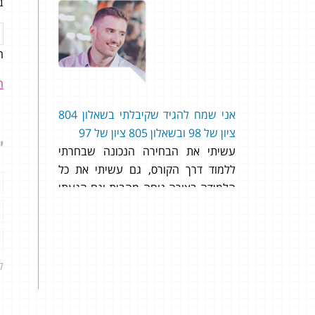
ב
ה
98 בשאלון 804 ו- 95 בשאלון 805! 97
ה
ון המון
רי, על
אני שמח להגיד שקיבלתי בשאלון 804
אהלן
תתם לי,
ציון של 98 ובשאלון 805 ציון של 97
על ה
י
י בכלל
עשיתי את הבחירה הנכונה שבחרתי
ומצפה
ותסתכלו
ללמוד דרך הקורס, גם עשיתי את כל
ובסו
 להמליץ
הלמידה בצורה נוחה מהבית וגם הגעתי
למבחן
תודה!
לבגרות הכי מוכן שיש, הרבה בזכות דימה
שהיה זמין לכל שאלה ובעיה ונתן מענה
מהיר וטוב.
ל