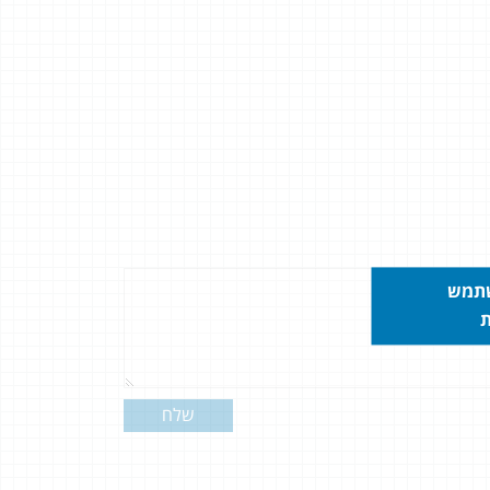
שתמש
ת
שלח