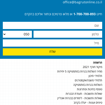
office@bagrutonline.co.il
חייגו
1-700-700-893
או מלאו פרטיכם ונחזור אליכם בהקדם
שלח
הרשמה
מיקוד חורף 2021
מחיר השלמת בגרות במתמטיקה 5 יחידות
תלמידי תיכון
תלמידי משנה/אקסטרנים
השלמת בגרות במתמטיקה
טופסי בחינות ופתרונות
שאלות ותשובות - תעודת הבגרות
שאלות ותשובות - לימודים בבגרות אונליין
טיפים ועצות - יעלה בקרוב