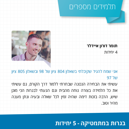
תלמידים מספרים
תומר דורון איידלר
אפי
4 יחידות
4 יחידות
 אחרי שלא
אני שמח להגיד שקיבלתי בשאלון 804 ציון של 98 ובשאלון 805 ציון
שוט
של 97
לבג
איך
עשיתי את הבחירה הנכונה שבחרתי ללמוד דרך הקורס, גם עשיתי
עזר
זה
את כל הלמידה בצורה נוחה מהבית וגם הגעתי לבגרות הכי מוכן
לצו
שיש, הרבה בזכות דימה שהיה זמין לכל שאלה ובעיה ונתן מענה
וההדרכה! ציון
מהיר וטוב.
בגרות במתמטיקה - 5 יחידות