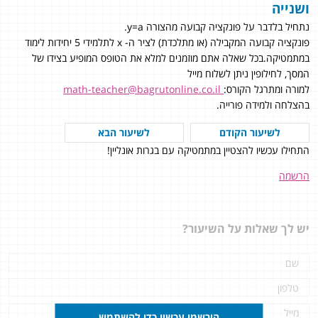
ושנייה
נתחיל בלדבר על פונקציה קבועה מהצורה y=a.
פונקציה קבועה המקבילה (או מתלכדת) לציר ה- x לתלמידי 5 יחידות לימוד
במתמטיקה.בכל שאלה אתם מוזמנים למלא את הטופס המופיע בצידו של
המסך, לחילופין ניתן לשלוח מייל
למורה ומתרגל הקורס:
math-teacher@bagrutonline.co.il
בהצלחה ולמידה פורייה.
לשיעור הקודם
לשיעור הבא
התחילו עכשיו להצטיין במתמטיקה עם בגרות אונליין!
הרשמה
יש לך שאלות על השיעור?
הירשמו עכשיו כדי להשתמש