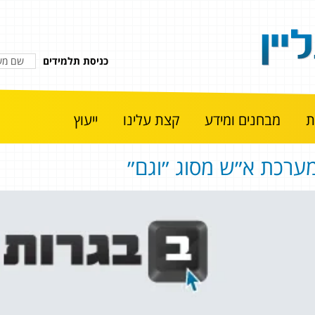
כניסת תלמידים
מבחנים ומידע
קצת עלינו
ייעוץ
ערכת א״ש מסוג ״וגם״