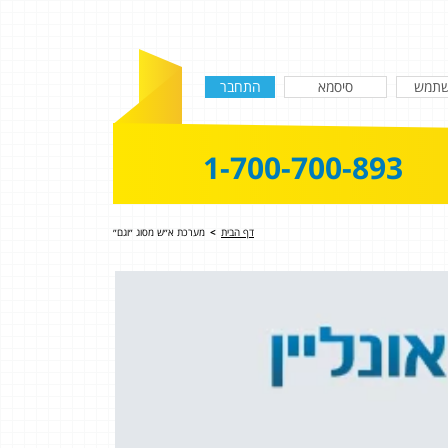
1-700-700-893
דף הבית
>
מערכת א״ש מסוג ״וגם״