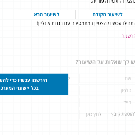
הצלחה ולמידה פורייה.
לשיעור הקודם
לשיעור הבא
תחילו עכשיו להצטיין במתמטיקה עם בגרות אונליין!
ס היה שילוב מעולה של הבנת
ר, וחתירה לציון גבוה בבחינה.
רשמה
ס ברמה גבוהה והמורים נותנים
ן מקצועי צמוד! (גם פסיכולוגי
. ממליץ בחום(: . 90 סופי!!!
ש לך שאלות על השיעור?
הירשמו עכשיו כדי לה
בכל יישומי המערכ
הוספת קובץ
לחץ כאן