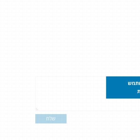
שתמש
ת
שלח