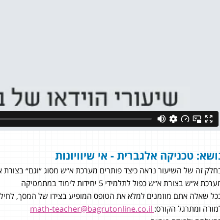
ושא: טכניקה אלגברית - אי שיוויונות
חלק זה של השיעור נראה כיצד פותרים מערכת א״ש מסוג ״וגם״ בצורת א
רכת א״ש בצורת א״ש כפול לתלמידי 5 יחידות לימוד במתמטיקה
כל שאלה אתם מוזמנים למלא את הטופס המופיע בצידו של המסך, לחילופי
לן
מורה ומתרגל הקורס:
math-teacher@bagrutonline.co.il