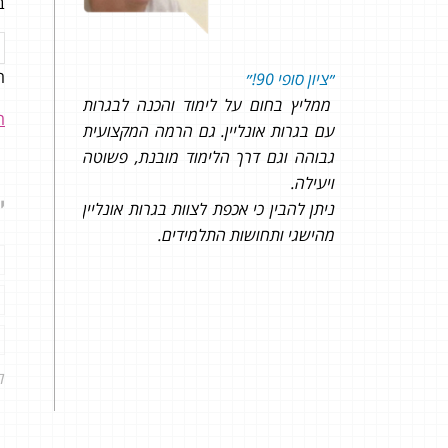
ב
ה
״ציון סופי 90!״
הקור
טנדרטים
ממליץ בחום על לימוד והכנה לבגרות
החומ
ה
ם תמיכה
עם בגרות אונליין. גם הרמה המקצועית
הקור
, בגרות
גבוהה וגם דרך הלימוד מובנת, פשוטה
ליוו
ציון הכי
ויעילה.
כשצריך)
י
לל
ניתן להבין כי אכפת לצוות בגרות אונליין
מהישגי ותחושות התלמידים.
ל