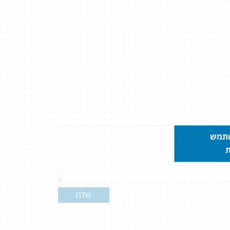
שתמש
ת
שלח