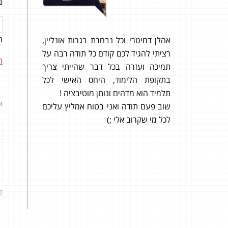
ב
ה
רתי את
אהלן דמיטרי וכל נבחרת בגרות אונליין,
רציתי להגיד לכם קודם כל תודה רבה על
ה
תי לבגרות
תמיכה ועזרה בכל דבר שהייתי צריך
התיכ
א יודע
בתקופת הלימוד, היחס האישי לכל
חלוד
 שבחרתי
תלמיד הוא מדהים ונותן מוטיבציה !
י
 הקונספט
שוב פעם תודה ואני בטוח אמליץ עליכם
בבחינ
 האישי
לכל מי שקרוב אלי ;)
לא הצ
לקבל את
ל