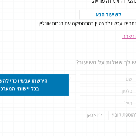
הצלחה ולמידה פורייה.
לשיעור הבא
תחילו עכשיו להצטיין במתמטיקה עם בגרות אונליין!
ניגשתי לבגרות חורף 18 ברמת 4 יח׳
לאחר כ- 15 שנה מאז שסיימתי את
רשמה
ון ולא נגעתי במתמטיקה, הייתי
ה לגמרי! שלושה חודשים בליווי
צמוד ומדהים של דמיטרי וקיבלתי 90
ש לך שאלות על השיעור?
ה!! אני כלכך מרוצה, מתמטיקה זה
ד החזק שלי...
הירשמו עכשיו כדי לה
בכל יישומי המערכ
הוספת קובץ
לחץ כאן