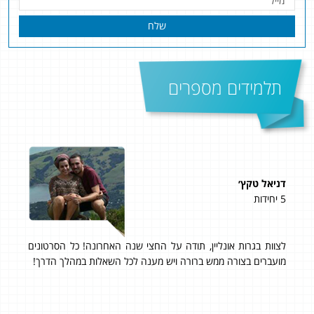
שלח
תלמידים מספרים
דניאל טקץ׳
יונת
5 יחידות
5 יחידות
לצוות בגרות אונליין, תודה על החצי שנה האחרונה! כל הסרטונים
אהלן
שם
מועברים בצורה ממש ברורה ויש מענה לכל השאלות במהלך הדרך!
תוד
היחס
שוב 