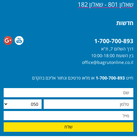
שאלון 801 - שאלון 182
חדשות
1-700-700-893
דרך השלום 7, ת"א
בין השעות 10:00-18:00
office@bagrutonline.co.il
חייגו
1-700-700-893
או מלאו פרטיכם ונחזור אליכם בהקדם
שלח