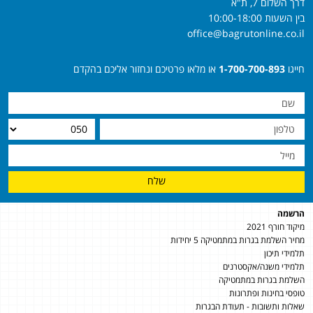
דרך השלום 7, ת"א
בין השעות 10:00-18:00
office@bagrutonline.co.il
חייגו
1-700-700-893
או מלאו פרטיכם ונחזור אליכם בהקדם
שלח
הרשמה
מיקוד חורף 2021
מחיר השלמת בגרות במתמטיקה 5 יחידות
תלמידי תיכון
תלמידי משנה/אקסטרנים
השלמת בגרות במתמטיקה
טופסי בחינות ופתרונות
שאלות ותשובות - תעודת הבגרות