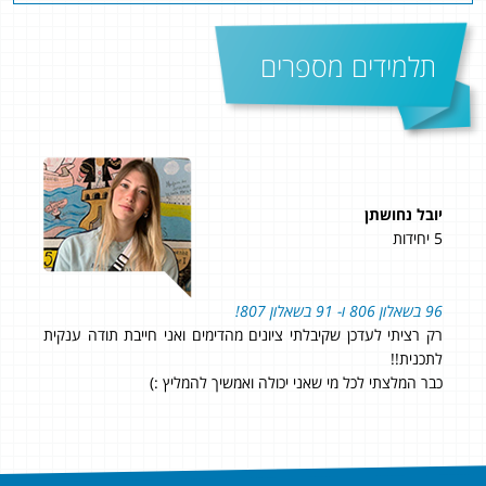
תלמידים מספרים
יובל נחושתן
תומ
5 יחידות
5 יחידות
96 בשאלון 806 ו- 91 בשאלון 807!
ההר
א האמנתי
רק רציתי לעדכן שקיבלתי ציונים מהדימים ואני חייבת תודה ענקית
היח
לתכנית!!
ממלי
יד
כבר המלצתי לכל מי שאני יכולה ואמשיך להמליץ :)