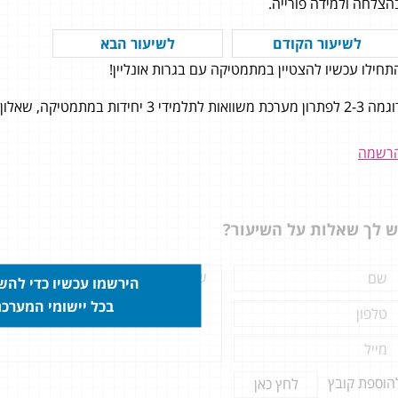
הצלחה ולמידה פורייה.
לשיעור הקודם
לשיעור הבא
תחילו עכשיו להצטיין במתמטיקה עם בגרות אונליין!
 על כל העזרה המקצועית והמהירה
2 לפתרון מערכת משוואות לתלמידי 3 יחידות במתמטיקה, שאלון 801.
 וכמובן על הסבלנות. תודה ענקית
 לדימה (מלך הקומבינות והקיצורים
רשמה
ברה! פשוט גאון! :)) שמאמין
דים שלו עד הסוף ומקצועי בטירוף
באמת מתכוון לזה שאני אומר שהוא
ש לך שאלות על השיעור?
המורים הכי טובים שהיו לי - והיו לי
 מדהימים).
הירשמו עכשיו כדי לה
בכל יישומי המערכ
הוספת קובץ
לחץ כאן