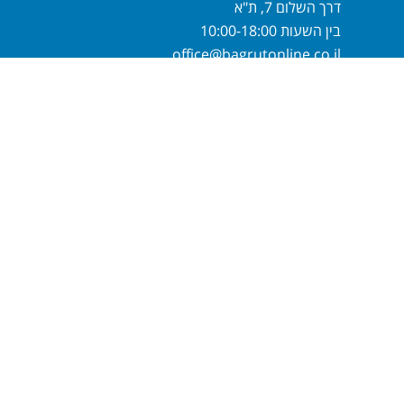
דרך השלום 7, ת"א
בין השעות 10:00-18:00
office@bagrutonline.co.il
חייגו
1-700-700-893
או מלאו פרטיכם
ונחזור אליכם בהקדם
שלח