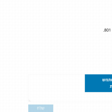
שתמש
ת
שלח