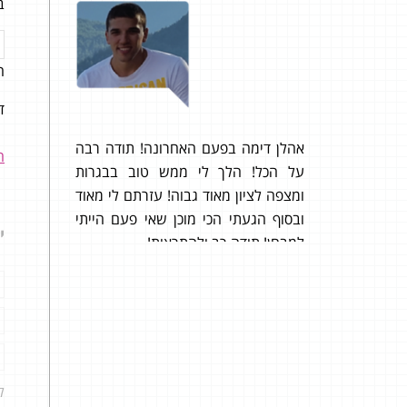
ב
ה
ושב איפה
91 בשאלון 807 ו- 85 בשאלון 806!
תודה
דוגמה -3
בטרוף
כמובן
אהלן דימה בפעם האחרונה! תודה רבה
ה
באלג
על הכל! הלך לי ממש טוב בבגרות
בתלמי
ומצפה לציון מאוד גבוה! עזרתם לי מאוד
(אני 
ובסוף הגעתי הכי מוכן שאי פעם הייתי
י
מבין 
למבחן! תודה רב ולהתראות!
מורים
ל