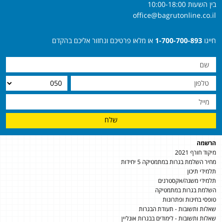
בין השעות 10:00-18:00
office@bagrutonline.co.il
חייגו
1-700-700-893
או מלאו פרטיכם ונחזור אליכם בהקדם
שלח
הרשמה
מיקוד חורף 2021
מחיר השלמת בגרות במתמטיקה 5 יחידות
תלמידי תיכון
תלמידי משנה/אקסטרנים
השלמת בגרות במתמטיקה
טופסי בחינות ופתרונות
שאלות ותשובות - תעודת הבגרות
שאלות ותשובות - לימודים בבגרות אונליין