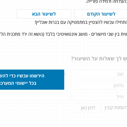
הצלחה ולמידה פורייה.
לשיעור הקודם
לשיעור הבא
תחילו עכשיו להצטיין במתמטיקה עם בגרות אונליין!
מליץ מאוד(!) לכל מי שחושב איפה
ללמוד לבגרות
ווית בין שני מישורים - מושג אינטואיטיבי בלבד (נושא זה ירד מתכנית הלימוד) לתלמידי 4 יחידו
ש לך שאלות על השיעור?
הירשמו עכשיו כדי לה
בכל יישומי המערכ
הוספת קובץ
לחץ כאן