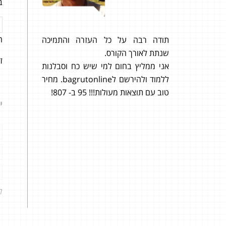
ב
ה
קיבלתי 94 בשאלון 806 ו-95 בשאלון
תודה רבה על כל העזרה והתמיכה
אני מ
שנתת לאורך הקורס.
ואיך 
ז
 זמן קצר
אני ממליץ בחום למי שיש כח וסבלנות
רס מסוג
ללמוד ולהירשם לbagrutonline. מחיר
מועברים
טוב עם תוצאות מעולות!!! 95 ב- 807!
י
ל שאלה
די מצד
ל