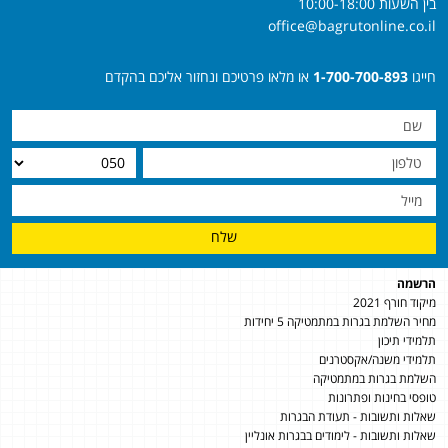
בין השעות 10:00-18:00
office@bagrutonline.co.il
חייגו
1-700-700-893
או מלאו פרטיכם ונחזור אליכם בהקדם
שלח
הרשמה
מיקוד חורף 2021
מחיר השלמת בגרות במתמטיקה 5 יחידות
תלמידי תיכון
תלמידי משנה/אקסטרנים
השלמת בגרות במתמטיקה
טופסי בחינות ופתרונות
שאלות ותשובות - תעודת הבגרות
שאלות ותשובות - לימודים בבגרות אונליין