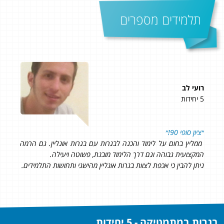
תלמידים מספרים
רועי לב
עינת
5 יחידות
5 יחידות
על
״ציון סופי 90!״
כל א
תי
ממליץ בחום על לימוד והכנה לבגרות עם בגרות אונליין. גם הרמה
המקצועית גבוהה וגם דרך הלימוד מובנת, פשוטה ויעילה.
ניתן להבין כי אכפת לצוות בגרות אונליין מהישגי ותחושות התלמידים.
בגרות במתמטיקה - 5 יחידות