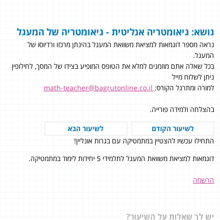
נושא: גיאומטריה אנליטית
- גיאומטריה של המעגל
נראה מספר דוגמאות למציאת משוואת המעגל בהינתן מרכזו ורדיוסו של
המעגל.
בכל שאלה אתם מוזמנים למלא את הטופס המופיע בצידו של המסך, לחילופין
ניתן לשלוח מייל
למורה ומתרגל הקורס:
math-teacher@bagrutonline.co.il
בהצלחה ולמידה פורייה.
לשיעור הקודם
לשיעור הבא
התחילו עכשיו להצטיין במתמטיקה עם בגרות אונליין!
דוגמאות למציאת משוואת המעגל לתלמידי 5 יחידות לימוד במתמטיקה.
הרשמה
יש לך שאלות על השיעור?