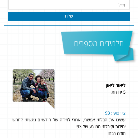
שלח
תלמידים מספרים
ליאור ליאון
שלי
5 יחידות
4 יחידות
ציון סופי: 93
98 בשאלון 804 ו- 95 בשאלון 805! 97 סופי!
עשינו את הבלתי אפשרי, ואחרי למידה של חודשיים ניגשתי לחמש
אני 
יחידות וקיבלתי ממוצע של 93!
ההק
תודה רבה!
שאני