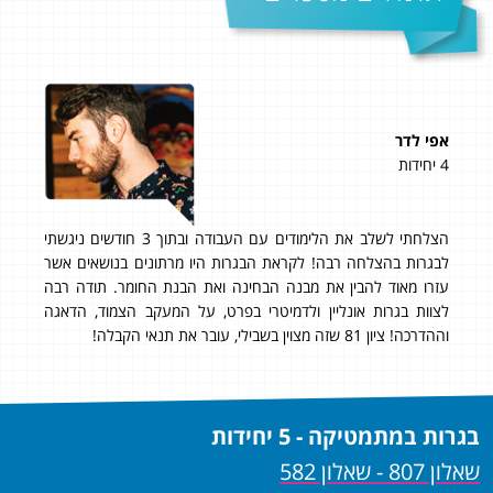
אפי לדר
פז 
4 יחידות
5 יחידות
על
הצלחתי לשלב את הלימודים עם העבודה ובתוך 3 חודשים ניגשתי
92 בשאלון 806 ו- 85 בשאלון 807
תי
לבגרות בהצלחה רבה! לקראת הבגרות היו מרתונים בנושאים אשר
היי,
עזרו מאוד להבין את מבנה הבחינה ואת הבנת החומר. תודה רבה
המת
לצוות בגרות אונליין ולדמיטרי בפרט, על המעקב הצמוד, הדאגה
וההדרכה! ציון 81 שזה מצוין בשבילי, עובר את תנאי הקבלה!
בגרות במתמטיקה - 5 יחידות
שאלון 807 - שאלון 582