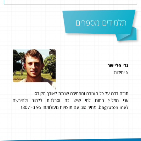
תלמידים מספרים
גדי פליישר
ליבי
5 יחידות
5 יחידות
 כל
תודה רבה על כל העזרה והתמיכה שנתת לאורך הקורס.
אהלן
ד,
אני ממליץ בחום למי שיש כח וסבלנות ללמוד ולהירשם
נתחיל בת
לbagrutonline. מחיר טוב עם תוצאות מעולות!!! 95 ב- 807!
היח
זול 