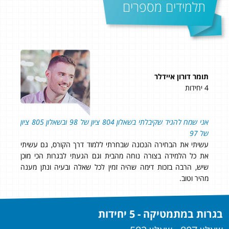
תלמידים מספרים
תומר דורון איידלר
יוב
4 יחידות
5 יחידות
 כל
אני שמח להגיד שקיבלתי בשאלון 804 ציון של 98 ובשאלון 805 ציון
96 בשאלון 806 ו- 91 בשאלון 807!
ד,
של 97
רק ר
עשיתי את הבחירה הנכונה שבחרתי ללמוד דרך הקורס, גם עשיתי
לתכ
את כל הלמידה בצורה נוחה מהבית וגם הגעתי לבגרות הכי מוכן
כבר 
שיש, הרבה בזכות דימה שהיה זמין לכל שאלה ובעיה ונתן מענה
מהיר וטוב.
בגרות במתמטיקה - 5 יחידות