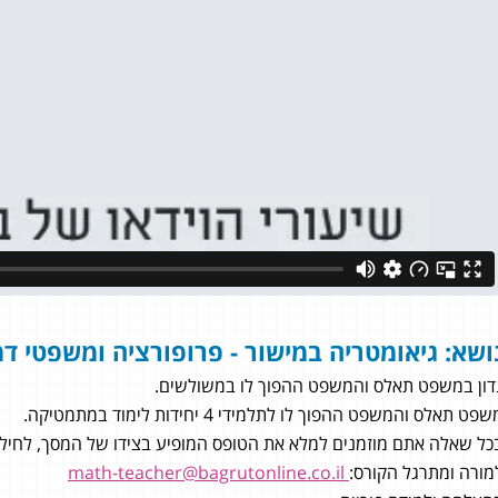
ושא: גיאומטריה במישור - פרופורציה ומשפטי דמי
דון במשפט תאלס והמשפט ההפוך לו במשולשים.
פט תאלס והמשפט ההפוך לו לתלמידי 4 יחידות לימוד במתמטיקה.
כל שאלה אתם מוזמנים למלא את הטופס המופיע בצידו של המסך, לחילופי
כחלון
מורה ומתרגל הקורס:
math-teacher@bagrutonline.co.il