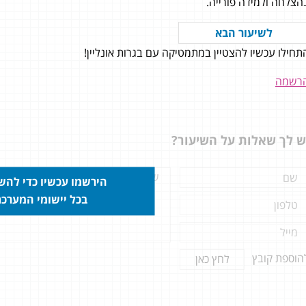
הצלחה ולמידה פורייה.
לשיעור הבא
תחילו עכשיו להצטיין במתמטיקה עם בגרות אונליין!
י עם חששות רבים כדי ללמוד
מחדש 5 יחידות אחרי שלא נגעתי
רשמה
בלימודים 4 שנים, הופתעתי לגלות איך
 כל כך פשוט בזכות בגרות
יין. ממליצה בחום לכל מי שיש בו
ש לך שאלות על השיעור?
חשש מאיך מספיקים את כל החומר
ד הטוב ביותר - בגרות אונליין זה
ונים 806: 91 807: 80
הירשמו עכשיו כדי לה
בכל יישומי המערכ
הוספת קובץ
לחץ כאן