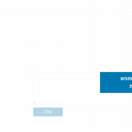
שתמש
ת
שלח