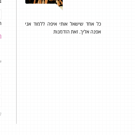
ב
ה
תמטיקה
כל אחד שישאל אותי איפה ללמוד אני
הגעת
 מעולה בעיקר
אפנה אליך. זאת הזדמנות
ה
ה :)
הדבר
אונל
י
את ה
על הצ
הפתרון. צי
ל