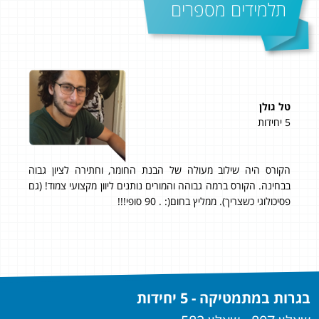
תלמידים מספרים
טל גולן
דני
5 יחידות
5 יחידות
הקורס היה שילוב מעולה של הבנת החומר, וחתירה לציון גבוה
אהל
בבחינה. הקורס ברמה גבוהה והמורים נותנים ליוון מקצועי צמוד! (גם
בבגר
פסיכולוגי כשצריך). ממליץ בחום(: . 90 סופי!!!
מוכן
בגרות במתמטיקה - 5 יחידות