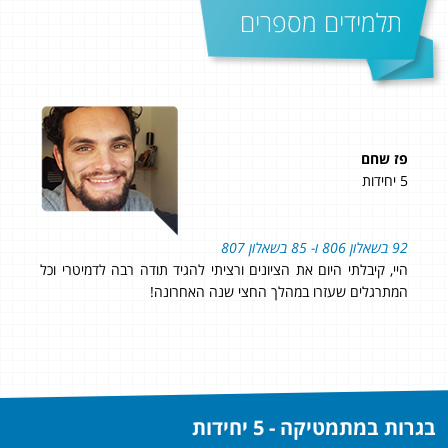
תלמידים מספרים
פז שחם
שלי
5 יחידות
4 יחידות
92 בשאלון 806 ו- 85 בשאלון 807
98 בשאלון 804 ו- 95 בשאלון 805! 97 סופי!
רס
היי, קיבלתי היום את הציונים ורציתי להגיד תודה רבה לדמיטרי וכל
אני 
המתרגלים שעזרו במהלך החצי שנה האחרונה!
ההק
שאני
מאשמ
בגרות במתמטיקה - 5 יחידות