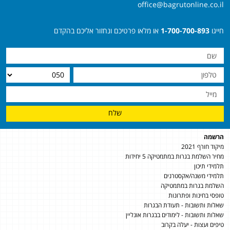
office@bagrutonline.co.il
חייגו
1-700-700-893
או מלאו פרטיכם ונחזור אליכם בהקדם
שלח
הרשמה
מיקוד חורף 2021
מחיר השלמת בגרות במתמטיקה 5 יחידות
תלמידי תיכון
תלמידי משנה/אקסטרנים
השלמת בגרות במתמטיקה
טופסי בחינות ופתרונות
שאלות ותשובות - תעודת הבגרות
שאלות ותשובות - לימודים בבגרות אונליין
טיפים ועצות - יעלה בקרוב