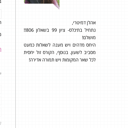
ב
ה
תמטיקה
אהלן דמיטרי,
״
אני
 מעולה בעיקר
נתחיל בת׳כלס- ציון 99 בשאלון 806!!
בגרות
מש
ה :)
מושלם!
היחס מדהים ויש מענה לשאלות כמעט
בהרג
ה
מסביב לשעון. בנוסף, הקורס זול יחסית
מהחו
לכל שאר המקומות ויש תמורה אדירה!
את בג
האינ
י
שקיב
הציון
ל