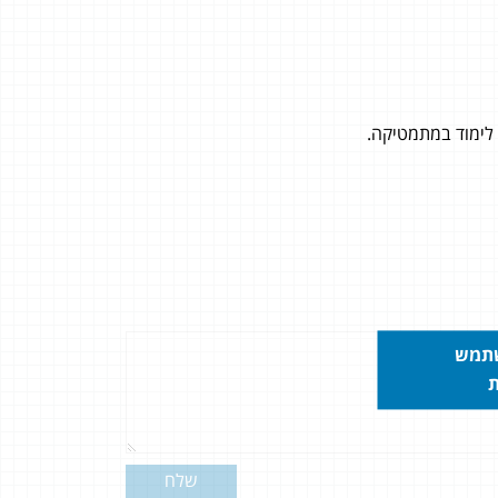
שתמש
ת
שלח