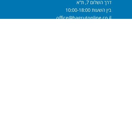
דרך השלום 7, ת"א
בין השעות 10:00-18:00
office@bagrutonline.co.il
חייגו
1-700-700-893
או מלאו פרטיכם
ונחזור אליכם בהקדם
שלח