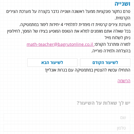
ושנייה
טרם נחקור פונקציות ממעל ראשונה ושנייה נדבר בקצרה על מערכת הצירים
הקרטזית.
מערכת צירים קרטזית דו מימדית לתלמידי 4 יחידות לימוד במתמטיקה.
בכל שאלה אתם מוזמנים למלא את הטופס המופיע בצידו של המסך, לחילופין
ניתן לשלוח מייל
למורה ומתרגל הקורס:
math-teacher@bagrutonline.co.il
בהצלחה ולמידה פורייה.
לשיעור הקודם
לשיעור הבא
התחילו עכשיו להצטיין במתמטיקה עם בגרות אונליין!
הרשמה
יש לך שאלות על השיעור?