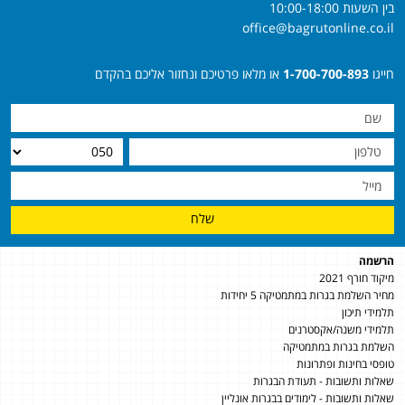
בין השעות 10:00-18:00
office@bagrutonline.co.il
חייגו
1-700-700-893
או מלאו פרטיכם ונחזור אליכם בהקדם
שלח
הרשמה
מיקוד חורף 2021
מחיר השלמת בגרות במתמטיקה 5 יחידות
תלמידי תיכון
תלמידי משנה/אקסטרנים
השלמת בגרות במתמטיקה
טופסי בחינות ופתרונות
שאלות ותשובות - תעודת הבגרות
שאלות ותשובות - לימודים בבגרות אונליין