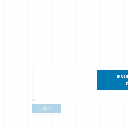
אני שמח להגיד שקיבלתי בשאלון 804
נה שבחרתי
יתי את כל
 וגם הגעתי
שתמש
 בזכות דימה
ת
 ונתן מענה
שלח