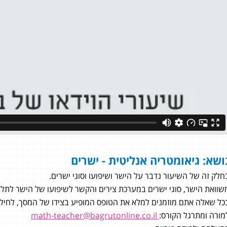
ושא: גיאומטריה אנליטית - ישרים
חלק זה של השיעור נדבר על הישר ושיפועו וסוגי ישרים.
שוואת הישר, סוגי ישרים במערכת צירים והקשר לשיפועו של הישר לתלמידי 4 יחידות לימוד במתמ
כל שאלה אתם מוזמנים למלא את הטופס המופיע בצידו של המסך, לחילופי
 בוכמן
תומר דורון איידלר
מורה ומתרגל הקורס:
math-teacher@bagrutonline.co.il
4 יחידות