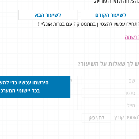
הצלחה ולמידה פורייה.
לשיעור הקודם
לשיעור הבא
תחילו עכשיו להצטיין במתמטיקה עם בגרות אונליין!
 תודה לצוות המצויין על התמיכה
ה מהצעד הראשון ועל איכות
רשמה
ורים וההסברים הברורים ביותר -
תכם הצלחתי ללמוד לבגרות תוך
ב עבודה במשרה מלאה.
ציון של 98 ובשאלון 805 ציון של 97
ש לך שאלות על השיעור?
עשיתי את הבחירה הנכו
ללמוד דרך הקורס, גם עש
הלמידה בצורה נוחה מהבית
הירשמו עכשיו כדי לה
לבגרות הכי מוכן שיש, הרבה
בכל יישומי המערכ
שהיה זמין לכל שאלה ובעיה
מהיר וטוב.
הוספת קובץ
לחץ כאן