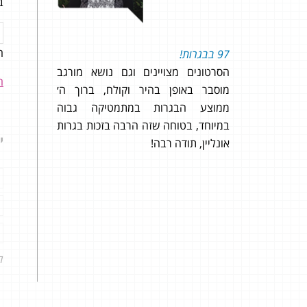
ב
ה
97 בבגרות!
המון
הסרטונים מצויינים וגם נושא מורגב
המלא
ה
מוסבר באופן בהיר וקולח, ברוך ה׳
השיע
ממוצע הבגרות במתמטיקה גבוה
בזכו
אני שמח להגיד שקיבלתי בשאלון 804
במיוחד, בטוחה שזה הרבה בזכות בגרות
שילו
י
אונליין, תודה רבה!
תודה!
שבחרתי
י את כל
ם הגעתי
כות דימה
תן מענה
ל