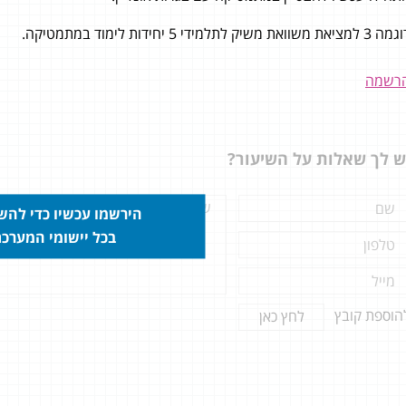
 למציאת משוואת משיק לתלמידי 5 יחידות לימוד במתמטיקה.
 מודע על כל רגע שבחרתי את
רשמה
 אונליין
״
בתום 3 חודשי הלימוד ניגשתי לבגרות
שה שאין דבר שאני לא יודע
ש לך שאלות על השיעור?
מר! אני מודע על כל רגע שבחרתי
רות אונליין. המקצועיות, הקונספט
טרנטי החדשני והיחס האישי
הירשמו עכשיו כדי לה
לתי מאפשרים להצטיין ולקבל את
בכל יישומי המערכ
 הרצוי ואף מעבר לו!
הוספת קובץ
לחץ כאן