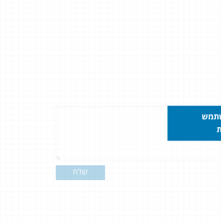
שתמש
ת
שלח