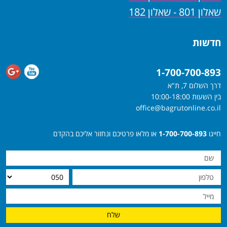
שאלון 801 - שאלון 182
חדשות
1-700-700-893
דרך השלום 7, ת"א
בין השעות 10:00-18:00
office@bagrutonline.co.il
חייגו
1-700-700-893
או מלאו פרטיכם ונחזור אליכם בהקדם
שלח