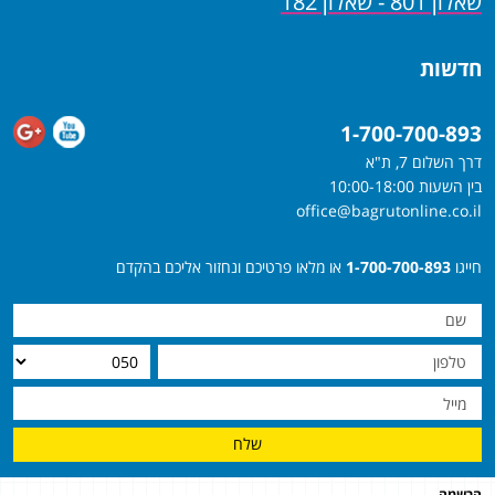
שאלון 801 - שאלון 182
חדשות
1-700-700-893
דרך השלום 7, ת"א
בין השעות 10:00-18:00
office@bagrutonline.co.il
חייגו
1-700-700-893
או מלאו פרטיכם ונחזור אליכם בהקדם
שלח
הרשמה