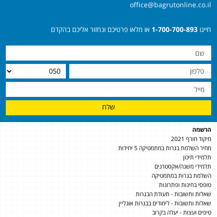
office@bagrutonline.co.il
חייגו
1-700-700-893
או מלאו פרטיכם ונחזור אליכם בהקדם
שלח
הרשמה
מיקוד חורף 2021
מחיר השלמת בגרות במתמטיקה 5 יחידות
תלמידי תיכון
תלמידי משנה/אקסטרנים
השלמת בגרות במתמטיקה
טופסי בחינות ופתרונות
שאלות ותשובות - תעודת הבגרות
שאלות ותשובות - לימודים בבגרות אונליין
טיפים ועצות - יעלה בקרוב