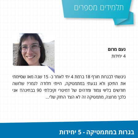
תלמידים מספרים
נעם מרום
ליאו
4 יחידות
5 יחידות
ניגשתי לבגרות חורף 18 ברמת 4 יח׳ לאחר כ- 15 שנה מאז שסיימתי
ציון 
 לא
את התיכון ולא נגעתי במתמטיקה, הייתי חלודה לגמרי! שלושה
עשי
ן.
חודשים בליווי צמוד ומדהים של דמיטרי וקיבלתי 90 בבחינה!! אני
יחיד
תי
כלכך מרוצה, מתמטיקה זה לא הצד החזק שלי...
תוד
בגרות במתמטיקה - 5 יחידות