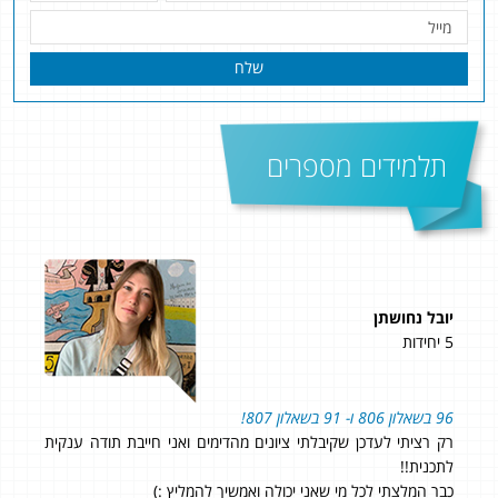
שלח
תלמידים מספרים
יובל נחושתן
עומ
5 יחידות
4 יחידות
על
96 בשאלון 806 ו- 91 בשאלון 807!
״ממש
תי
רק רציתי לעדכן שקיבלתי ציונים מהדימים ואני חייבת תודה ענקית
לתכנית!!
כבר המלצתי לכל מי שאני יכולה ואמשיך להמליץ :)