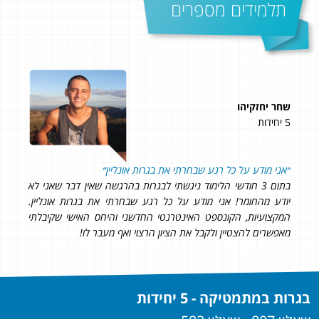
תלמידים מספרים
שחר יחזקיהו
מאי
5 יחידות
5 יחידות
93 בשאלון 807!
והמסור
ממלי
 בה, אז
״
אני מודע על כל רגע שבחרתי את בגרות אונליין
״
להמש
בתום 3 חודשי הלימוד ניגשתי לבגרות בהרגשה שאין דבר שאני לא
יודע מהחומר! אני מודע על כל רגע שבחרתי את בגרות אונליין.
המקצועיות, הקונספט האינטרנטי החדשני והיחס האישי שקיבלתי
מאפשרים להצטיין ולקבל את הציון הרצוי ואף מעבר לו!
בגרות במתמטיקה - 5 יחידות