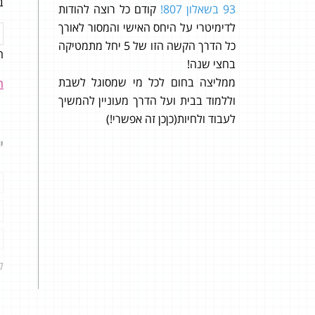
ב
93 בשאלון 807!
קודם כל רוצה להודות
לדימיטרי על היחס האישי והמסור לאורך
כל הדרך הקשה הזו של 5 יחל מתמטיקה
ה
ון מושלם
הגעת
בחצי שנה!
 בגרות
ממליצה בחום לכל מי שמסוגל לשבת
ה
את שאר
וללמוד בבית ועל הדרך מעוניין להמשיך
הדבר
לעבוד ולחיות(כןכן זה אפשרי!)
אונל
י
 שהגעתי
את ה
על הצ
הפתרון. צי
ל