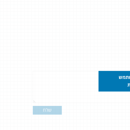
שתמש
ת
שלח