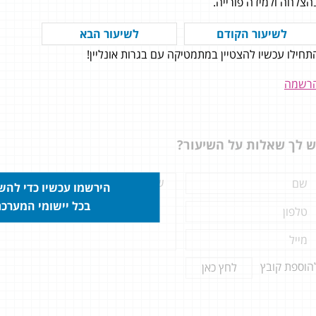
הצלחה ולמידה פורייה.
לשיעור הקודם
לשיעור הבא
תחילו עכשיו להצטיין במתמטיקה עם בגרות אונליין!
י עם חששות רבים כדי ללמוד
מחדש 5 יחידות אחרי שלא נגעתי
רשמה
בלימודים 4 שנים, הופתעתי לגלות איך
 כל כך פשוט בזכות בגרות
יין. ממליצה בחום לכל מי שיש בו
ש לך שאלות על השיעור?
חשש מאיך מספיקים את כל החומר
ד הטוב ביותר - בגרות אונליין זה
ונים 806: 91 807: 80
הירשמו עכשיו כדי לה
בכל יישומי המערכ
הוספת קובץ
לחץ כאן